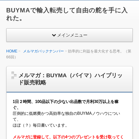
BUYMAで輸入転売して自由の舵を手に入
れた。
メインメニュー
HOME
メルマガバックナンバー
効率的に利益を最大化する思考。（第
66回）
メルマガ：BUYMA（バイマ）ハイブリッ
ド販売戦略
1日２時間、100品以下の少ない出品数で月利30万以上を稼
ぐ、
圧倒的に低燃費かつ高効率な独自のBUYMAノウハウについ
て、
ほぼ（？）毎日書いています。
メルマガに登録して、以下の4つのプレゼントを受け取ってく