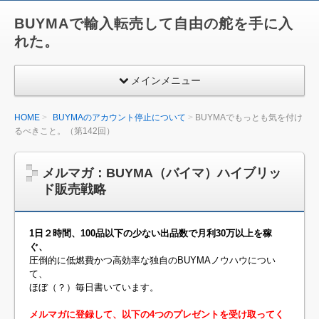
BUYMAで輸入転売して自由の舵を手に入
れた。
メインメニュー
HOME
BUYMAのアカウント停止について
BUYMAでもっとも気を付け
るべきこと。（第142回）
メルマガ：BUYMA（バイマ）ハイブリッ
ド販売戦略
1日２時間、100品以下の少ない出品数で月利30万以上を稼
ぐ、
圧倒的に低燃費かつ高効率な独自のBUYMAノウハウについ
て、
ほぼ（？）毎日書いています。
メルマガに登録して、以下の4つのプレゼントを受け取ってく