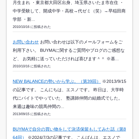
月生まれ ・東京都大田区出身、埼玉県さいたま市在住 ・
中学受験して、開成中学・高校→代ゼミ（笑）→早稲田商
学部 ・新...
2010/10/16 に投稿された
お問い合わせ
お問い合わせは以下のメールフォームをご
利用下さい。 BUYMAに関するご質問やブログのご感想な
ど、 お気軽に送っていただければ喜びます＾＾ ※基...
2010/10/16 に投稿された
NEW BALANCEの勢いから学ぶ。（第39回）
※2013/9/15
の記事です。 こんにちは、エスノです。 昨日は、大学時
代にバイトでやっていた、 塾講師仲間の結婚式でした。
来週は趣味の競馬仲間の...
2013/09/15 に投稿された
BUYMAで自分の買い物をして決済保留もしてみた話（第8
64回）
※2024/7/3の記事です。 こんばんは、エスノで