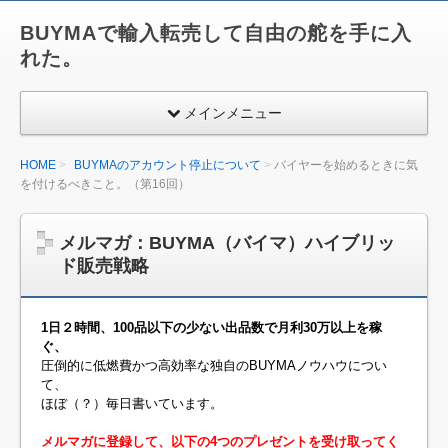
BUYMAで輸入転売して自由の舵を手に入
れた。
メインメニュー
HOME
BUYMAのアカウント停止について
バイヤーを始めるときに気
を付けるべきこと。（第16回）
メルマガ：BUYMA（バイマ）ハイブリッ
ド販売戦略
1日２時間、100品以下の少ない出品数で月利30万以上を稼
ぐ、
圧倒的に低燃費かつ高効率な独自のBUYMAノウハウについ
て、
ほぼ（？）毎日書いています。
メルマガに登録して、以下の4つのプレゼントを受け取ってく