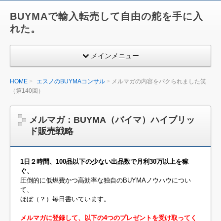
BUYMAで輸入転売して自由の舵を手に入
れた。
メインメニュー
HOME
エスノのBUYMAコンサル
メルマガの内容をパクられました笑
（第140回）
メルマガ：BUYMA（バイマ）ハイブリッ
ド販売戦略
1日２時間、100品以下の少ない出品数で月利30万以上を稼
ぐ、
圧倒的に低燃費かつ高効率な独自のBUYMAノウハウについ
て、
ほぼ（？）毎日書いています。
メルマガに登録して、以下の4つのプレゼントを受け取ってく