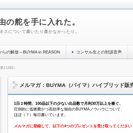
自由の舵を手に入れた。
ジネスについて書いたり書かなかったり。
らの解放～BUYMA in REASON
コンサル生との対談音声
第114回）
メルマガ：BUYMA（バイマ）ハイブリッド販
1日２時間、100品以下の少ない出品数で月利30万以上を稼ぐ、
圧倒的に低燃費かつ高効率な独自のBUYMAノウハウについて、
ほぼ（？）毎日書いています。
メルマガに登録して、以下の4つのプレゼントを受け取ってください