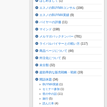
はじめまして
(1)
エスノのBUYMAコンサル
(194)
エスノのBUYMA実績
(9)
バイヤーの評価
(11)
マインド
(198)
メルマガバックナンバー
(781)
ライバルバイヤーとの戦い方
(117)
商品ページについて
(44)
外注化について
(5)
未分類
(32)
超効率的な販売戦略・戦術
(19)
閑話休題
(34)
BUYMA実績
(1)
セミナー参加
(1)
世の中の話
(11)
旅行
(5)
読んだ本
(4)