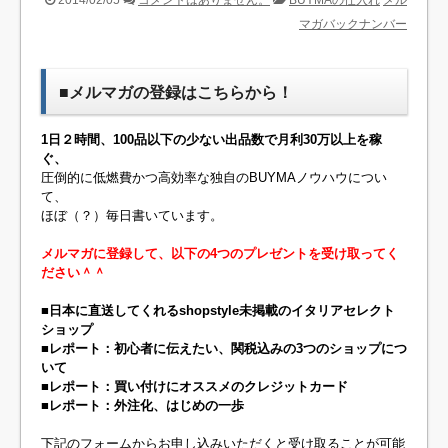
2014/02/05
コメントはありません。
BUYMAの仕入れ
メル
マガバックナンバー
■メルマガの登録はこちらから！
1日２時間、100品以下の少ない出品数で月利30万以上を稼
ぐ、
圧倒的に低燃費かつ高効率な独自のBUYMAノウハウについ
て、
ほぼ（？）毎日書いています。
メルマガに登録して、以下の4つのプレゼントを受け取ってく
ださい＾＾
■日本に直送してくれるshopstyle未掲載のイタリアセレクト
ショップ
■レポート：初心者に伝えたい、関税込みの3つのショップにつ
いて
■レポート：買い付けにオススメのクレジットカード
■レポート：外注化、はじめの一歩
下記のフォームからお申し込みいただくと受け取ることが可能