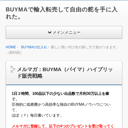
BUYMAで輸入転売して自由の舵を手に入
れた。
メインメニュー
HOME
BUYMAの仕入れ
新しい買い付け先の探し方で差がつきます。
（第93回）
メルマガ：BUYMA（バイマ）ハイブリッ
ド販売戦略
1日２時間、100品以下の少ない出品数で月利30万以上を稼
ぐ、
圧倒的に低燃費かつ高効率な独自のBUYMAノウハウについ
て、
ほぼ（？）毎日書いています。
メルマガに登録して、以下の4つのプレゼントを受け取ってく