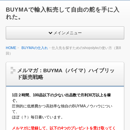
BUYMAで輸入転売して自由の舵を手に入
れた。
メインメニュー
HOME
BUYMAの仕入れ
仕入先を探すためのshopstyleの使い方（第8
回）
メルマガ：BUYMA（バイマ）ハイブリッ
ド販売戦略
1日２時間、100品以下の少ない出品数で月利30万以上を稼
ぐ、
圧倒的に低燃費かつ高効率な独自のBUYMAノウハウについ
て、
ほぼ（？）毎日書いています。
メルマガに登録して、以下の4つのプレゼントを受け取ってく