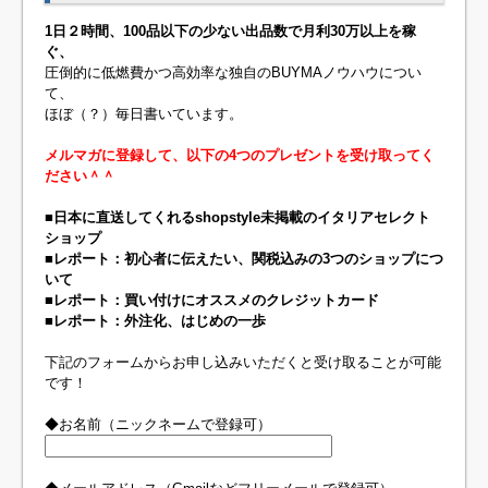
1日２時間、100品以下の少ない出品数で月利30万以上を稼
ぐ、
圧倒的に低燃費かつ高効率な独自のBUYMAノウハウについ
て、
ほぼ（？）毎日書いています。
メルマガに登録して、以下の4つのプレゼントを受け取ってく
ださい＾＾
■日本に直送してくれるshopstyle未掲載のイタリアセレクト
ショップ
■レポート：初心者に伝えたい、関税込みの3つのショップにつ
いて
■レポート：買い付けにオススメのクレジットカード
■レポート：外注化、はじめの一歩
下記のフォームからお申し込みいただくと受け取ることが可能
です！
◆お名前（ニックネームで登録可）