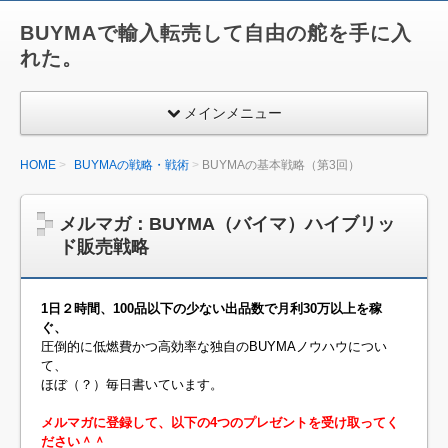
BUYMAで輸入転売して自由の舵を手に入
れた。
メインメニュー
HOME
BUYMAの戦略・戦術
BUYMAの基本戦略（第3回）
メルマガ：BUYMA（バイマ）ハイブリッ
ド販売戦略
1日２時間、100品以下の少ない出品数で月利30万以上を稼
ぐ、
圧倒的に低燃費かつ高効率な独自のBUYMAノウハウについ
て、
ほぼ（？）毎日書いています。
メルマガに登録して、以下の4つのプレゼントを受け取ってく
ださい＾＾