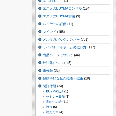
はじめまして
(1)
エスノのBUYMAコンサル
(194)
エスノのBUYMA実績
(9)
バイヤーの評価
(11)
マインド
(198)
メルマガバックナンバー
(781)
ライバルバイヤーとの戦い方
(117)
商品ページについて
(44)
外注化について
(5)
未分類
(32)
超効率的な販売戦略・戦術
(19)
閑話休題
(34)
BUYMA実績
(1)
セミナー参加
(1)
世の中の話
(11)
旅行
(5)
読んだ本
(4)