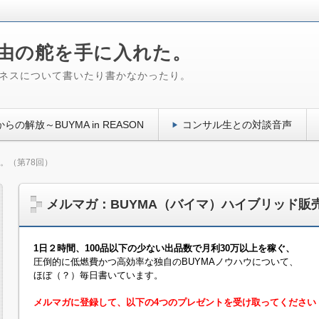
自由の舵を手に入れた。
ジネスについて書いたり書かなかったり。
らの解放～BUYMA in REASON
コンサル生との対談音声
。（第78回）
メルマガ：BUYMA（バイマ）ハイブリッド販
1日２時間、100品以下の少ない出品数で月利30万以上を稼ぐ、
圧倒的に低燃費かつ高効率な独自のBUYMAノウハウについて、
ほぼ（？）毎日書いています。
メルマガに登録して、以下の4つのプレゼントを受け取ってください