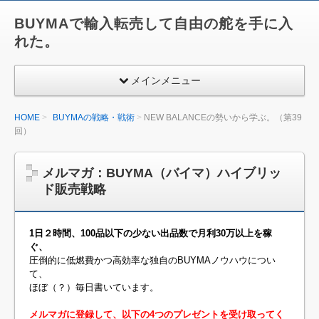
BUYMAで輸入転売して自由の舵を手に入
れた。
メインメニュー
HOME
BUYMAの戦略・戦術
NEW BALANCEの勢いから学ぶ。（第39
回）
メルマガ：BUYMA（バイマ）ハイブリッ
ド販売戦略
1日２時間、100品以下の少ない出品数で月利30万以上を稼
ぐ、
圧倒的に低燃費かつ高効率な独自のBUYMAノウハウについ
て、
ほぼ（？）毎日書いています。
メルマガに登録して、以下の4つのプレゼントを受け取ってく